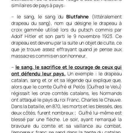
similaires de pays à pays :
– le sang, le sang du
Blutfahne
(littéralement
drapeau du sang
), nom qui désigne le drapeau à
croix gammée utilisé lors du putsch commis par
Adolf Hitler et son parti le 9 novembre 1923. Ce
drapeau est devenu par la suite un objet de culte, ce
que je trouve assez effrayant quand je pense aux
massacres commis en son honneur.
–
le sang, le sacrifice et le courage de ceux qui
ont défendu leur pays.
Un exemple : le drapeau
catalan, sang et or et sa légende qui explique que,
alors que le comte Guifré el Pelós (Guifred le Velu)
régissait les onze comtés catalans, les Normands
ont attaqué le pays du roi Franc, Charles le Chauve.
Dans la bataille, en 870, les morts et les blessés, des
deux côtés, furent nombreux ; Guifré lui-même est
blessé par une flèche. Le soir, ayant remarqué la
bravoure du comte et sa vaillance au combat,
l’empereur franc se rend dans la tente du catalan,