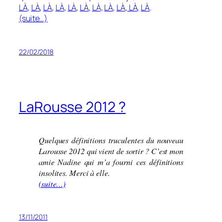
LÀ
,
LÀ
,
LÀ
,
LÀ
,
LÀ
,
LÀ
,
LÀ,
LÀ
,
LÀ
,
LÀ,
LÀ
.
(suite…)
22/02/2018
LaRousse 2012 ?
Quelques définitions truculentes du nouveau
Larousse 2012 qui vient de sortir ? C’est mon
amie Nadine qui m’a fourni ces définitions
insolites. Merci à elle.
(suite…)
13/11/2011