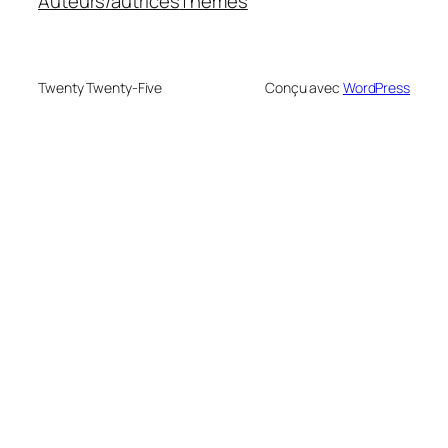
Auteurs/autrices
Thèmes
Twenty Twenty-Five
Conçu avec
WordPress