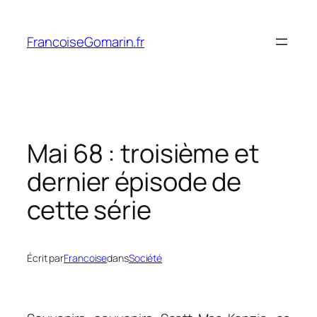
Aller
au
FrancoiseGomarin.fr
contenu
Mai 68 : troisième et
dernier épisode de
cette série
Écrit par
Francoise
dans
Société