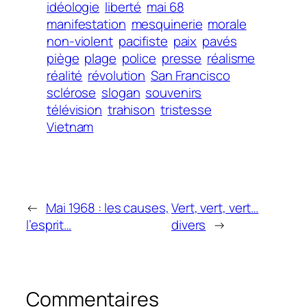
idéologie
liberté
mai 68
manifestation
mesquinerie
morale
non-violent
pacifiste
paix
pavés
piège
plage
police
presse
réalisme
réalité
révolution
San Francisco
sclérose
slogan
souvenirs
télévision
trahison
tristesse
Vietnam
←
Mai 1968 : les causes,
Vert, vert, vert…
l’esprit…
divers
→
Commentaires