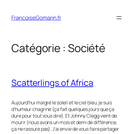
Aller
au
FrancoiseGomarin.fr
contenu
Catégorie :
Société
Scatterlings of Africa
Aujourd’hui malgré le soleil et le ciel bleu, je suis
d’humeur chagrine (ça fait quelques jours que ça
dure pour tout vous dire). Et Johnny Clegg vient de
mourir (nous avons un mois et demi de différence,
ça ne rassure pas). J’ai envie de vous faire partager