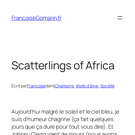
Aller
au
FrancoiseGomarin.fr
contenu
Scatterlings of Africa
Écrit par
Francoise
dans
Chansons
, 
états d’âme
, 
Société
Aujourd’hui malgré le soleil et le ciel bleu, je
suis d’humeur chagrine (ça fait quelques
jours que ça dure pour tout vous dire). Et
Johnny Clegg vient de mourir (nous avons