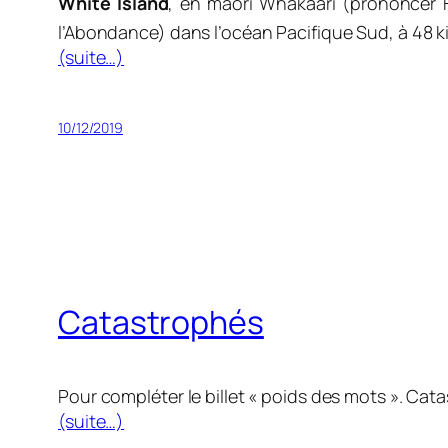
White Island
, en maori
Whakaari (prononcer F
l’Abondance) dans l’océan Pacifique Sud, à 48 k
(suite…)
10/12/2019
Catastrophés
Pour compléter le billet « poids des mots ». Cat
(suite…)