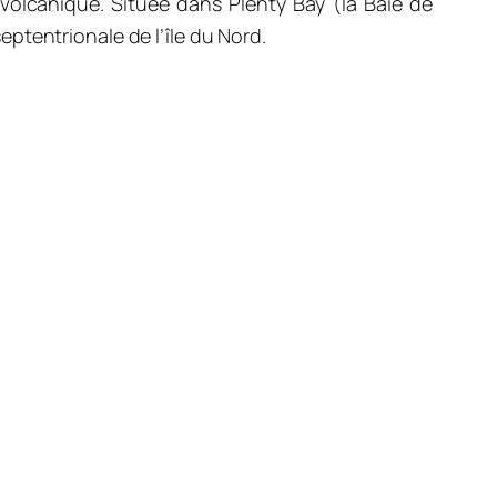
, volcanique. Située dans Plenty Bay (la Baie de
ptentrionale de l’île du Nord
.