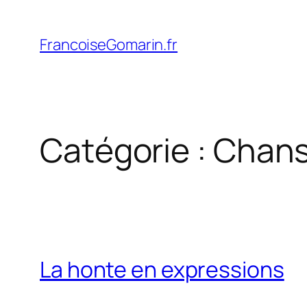
Aller
au
FrancoiseGomarin.fr
contenu
Catégorie :
Chan
La honte en expressions