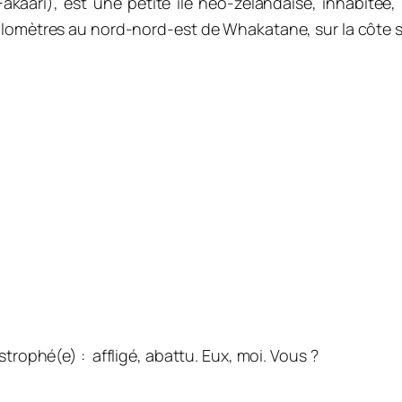
akaari)
, est une petite île néo-zélandaise, inhabitée
ilomètres au nord-nord-est de Whakatane, sur la côte se
astrophé(e) : a
ffligé, abattu. Eux, moi. Vous ?