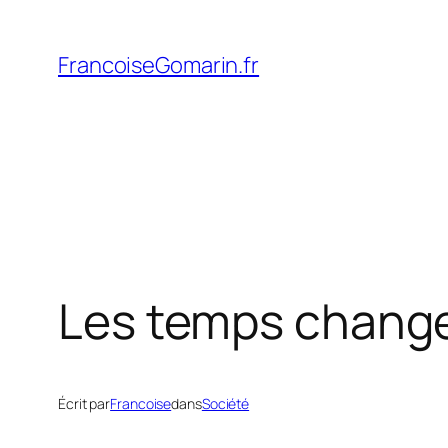
Aller
au
FrancoiseGomarin.fr
contenu
Les temps chang
Écrit par
Francoise
dans
Société