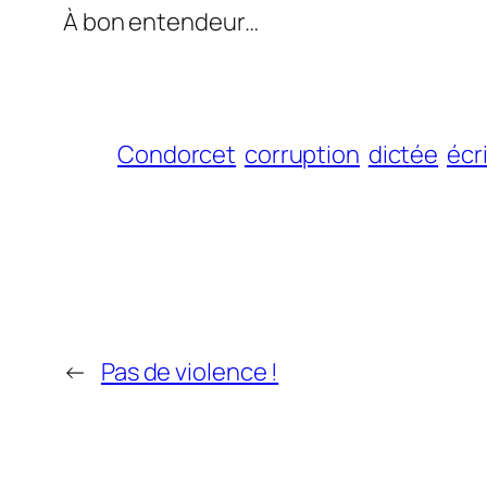
À bon entendeur…
Condorcet
corruption
dictée
écr
←
Pas de violence !