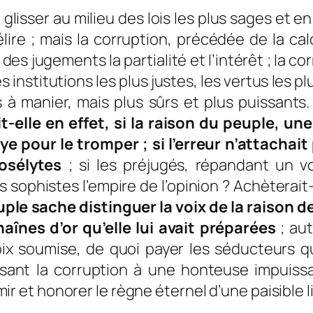
glisser au milieu des lois les plus sages et e
lire ; mais la corruption, précédée de la calo
es jugements la partialité et l’intérêt ; la corr
s institutions les plus justes, les vertus les p
s à manier, mais plus sûrs et plus puissants
t-elle en effet, si la raison du peuple, un
e pour le tromper ; si l’erreur n’attachait
osélytes
; si les préjugés, répandant un vo
 sophistes l’empire de l’opinion ? Achèterait
ple sache distinguer la voix de la raison de
haînes d’or qu’elle lui avait préparées
; au
oix soumise, de quoi payer les séducteurs qui
isant la corruption à une honteuse impuissa
r et honorer le règne éternel d’une paisible l