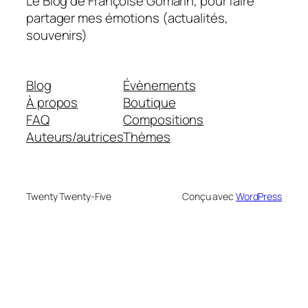
Le Blog de Françoise Gomarin, pour faire
partager mes émotions (actualités,
souvenirs)
Blog
Évènements
À propos
Boutique
FAQ
Compositions
Auteurs/autrices
Thèmes
Twenty Twenty-Five
Conçu avec
WordPress