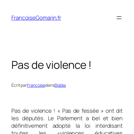
Aller
au
FrancoiseGomarin.fr
contenu
Pas de violence !
Écrit par
Francoise
dans
Blabla
Pas de violence ! « Pas de fessée » ont dit
les députés. Le Parlement a bel et bien
définitivement adopté la loi interdisant
toutes les «violences éducatives