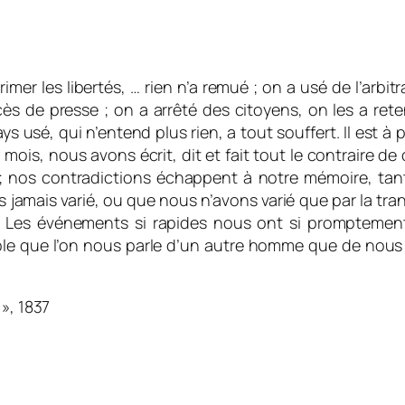
imer les libertés, … rien n’a remué ; on a usé de l’arbit
cès de presse ; on a arrêté des citoyens, on les a re
ays usé, qui n’entend plus rien, a tout souffert. Il es
is, nous avons écrit, dit et fait tout le contraire de ce
; nos contradictions échappent à notre mémoire, tant 
s jamais varié, ou que nous n’avons varié que par la tr
 Les événements si rapides nous ont si promptement 
 que l’on nous parle d’un autre homme que de nous : e
», 1837