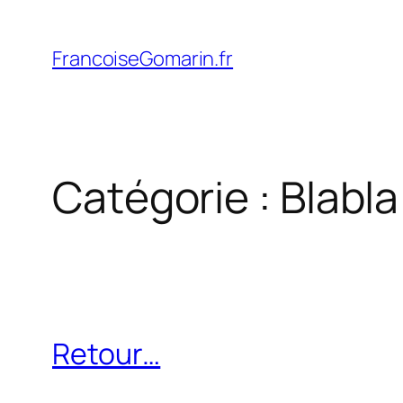
Aller
au
FrancoiseGomarin.fr
contenu
Catégorie :
Blabla
Retour…