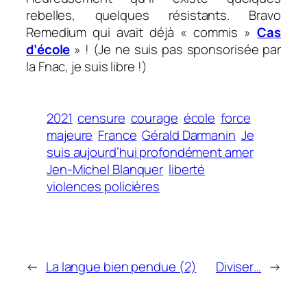
rebelles, quelques résistants. Bravo
Remedium qui avait déjà « commis »
Cas
d’école
» ! (Je ne suis pas sponsorisée par
la Fnac, je suis libre !)
2021
censure
courage
école
force
majeure
France
Gérald Darmanin
Je
suis aujourd’hui profondément amer
Jen-Michel Blanquer
liberté
violences policières
←
La langue bien pendue (2)
Diviser…
→