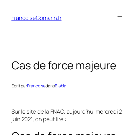
Aller
au
FrancoiseGomarin.fr
contenu
Cas de force majeure
Écrit par
Francoise
dans
Blabla
Sur le site de la FNAC, aujourd’hui mercredi 2
juin 2021, on peut lire :