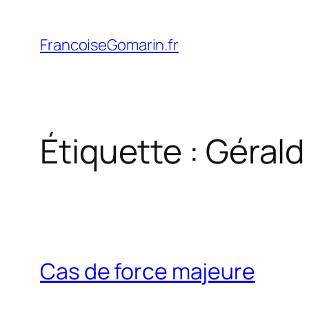
Aller
au
FrancoiseGomarin.fr
contenu
Étiquette :
Gérald
Cas de force majeure