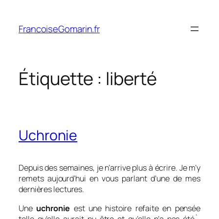
Aller
au
FrancoiseGomarin.fr
contenu
Étiquette :
liberté
Uchronie
Depuis des semaines, je n’arrive plus à écrire. Je m’y
remets aujourd’hui en vous parlant d’une de mes
dernières lectures.
Une
uchronie
est une h
istoire refaite en pensée
telle qu’elle aurait pu être et qu’elle n’a pas été`.