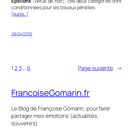
Epsilons
(vêtus de noir), ces deux catégories sont
conditionnées pour les travaux pénibles.
(suite…)
28/04/2016
1
2
3
…
6
Page suivante
→
FrancoiseGomarin.fr
Le Blog de Françoise Gomarin, pour faire
partager mes émotions (actualités,
souvenirs)