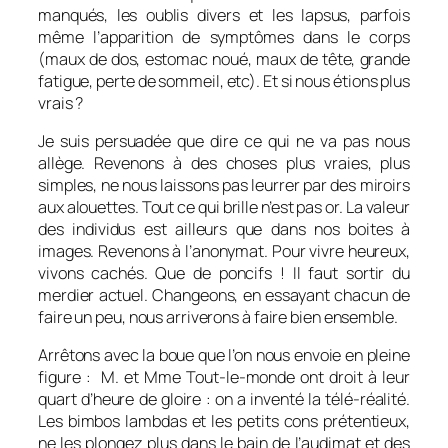
manqués, les oublis divers et les lapsus, parfois
même l’apparition de symptômes dans le corps
(maux de dos, estomac noué, maux de tête, grande
fatigue, perte de sommeil, etc). Et si nous étions plus
vrais ?
Je suis persuadée que dire ce qui ne va pas nous
allège. Revenons à des choses plus vraies, plus
simples, ne nous laissons pas leurrer par des miroirs
aux alouettes. Tout ce qui brille n’est pas or. La valeur
des individus est ailleurs que dans nos boites à
images. Revenons à l’anonymat. Pour vivre heureux,
vivons cachés. Que de poncifs ! Il faut sortir du
merdier actuel. Changeons, en essayant chacun de
faire un peu, nous arriverons à faire bien ensemble.
Arrêtons avec la boue que l’on nous envoie en pleine
figure : M. et Mme Tout-le-monde ont droit à leur
quart d’heure de gloire : on a inventé la télé-réalité.
Les bimbos lambdas et les petits cons prétentieux,
ne les plongez plus dans le bain de l’audimat et des