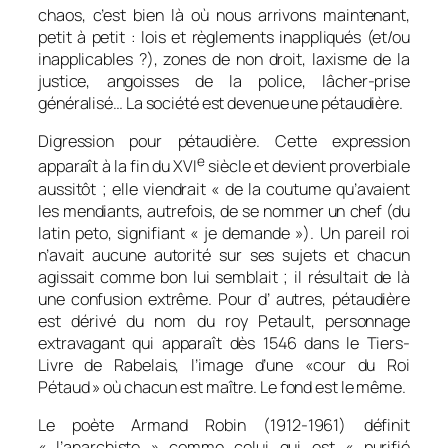
chaos, c’est bien là où nous arrivons maintenant,
petit à petit : lois et règlements inappliqués (et/ou
inapplicables ?), zones de non droit, laxisme de la
justice, angoisses de la police, lâcher-prise
généralisé… La société est devenue une pétaudière.
Digression pour pétaudière. Cette expression
e
apparaît à la fin du XVI
siècle et devient proverbiale
aussitôt ; elle viendrait « de la coutume qu’avaient
les mendiants, autrefois, de se nommer un chef (du
latin
peto
, signifiant « je demande »). Un pareil roi
n’avait aucune autorité sur ses sujets et chacun
agissait comme bon lui semblait ; il résultait de là
une confusion extrême. Pour d’ autres,
pétaudière
est dérivé du nom du
roy Petault
, personnage
extravagant qui apparaît dès 1546 dans le
Tiers-
Livre
de Rabelais, l’image d’une «cour du Roi
Pétaud »
où chacun est maître
. Le fond est le même.
Le poète Armand Robin (1912-1961) définit
« l’anarchiste » comme celui qui est « purifié