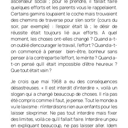
ascenseur social ; pour le prendre, il fallait faire
quelques efforts et les parents vous le rappelaient.
Certains gamins loupaient le coche mais trouvaient
des chemins de traverse pour s’en sortir (cours du
soir, par exemple) : l’espoir était là ; le désir de
réussite était toujours lié aux efforts. A quel
moment, les choses ont-elles changé ? Quand a-t-
on oublié d’encourager le travail, l’effort ? Quand a-t-
on commencé à penser bien-être, bonheur sans
penser à la contrepartie l’effort, le mérite ? Quand a-
t-on pensé qu’il était impossible d’être heureux ?
Que tout était vain ?
Je crois que mai 1968 a eu des conséquences
désastreuses. « Il est interdit d’interdire », voilà un
slogan qui a changé beaucoup de choses. Il n’a pas
été compris comme il faut, je pense. Tout le monde a
vu le laxisme : n’interdisons rien aux enfants pour les
laisser s’exprimer. Ne pas tout interdire mais fixer
des limites, voilà ce qu’il fallait faire. Interdire un peu
en expliquant beaucoup, ne pas laisser aller. Idem