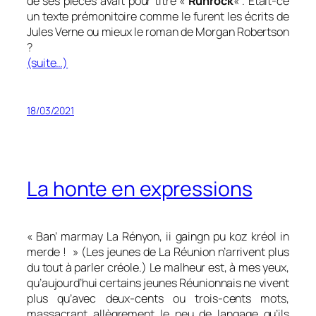
de ses pièces avait pour titre «
Runrock
« . Était-ce
un texte prémonitoire comme le furent les écrits de
Jules Verne ou mieux le roman de Morgan Robertson
?
(suite…)
18/03/2021
La honte en expressions
«
Ban’ marmay La Rényon, ii gaingn pu koz kréol in
merde !
» (Les jeunes de La Réunion n’arrivent plus
du tout à parler créole.) Le malheur est, à mes yeux,
qu’aujourd’hui certains jeunes Réunionnais ne vivent
plus qu’avec deux-cents ou trois-cents mots,
massacrant allègrement le peu de langage qu’ils