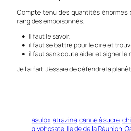
Compte tenu des quantités énormes d
rang des empoisonnés.
Il faut le savoir.
il faut se battre pour le dire et trou
il faut sans doute aider et signer le
Je l’ai fait. J’essaie de défendre la plan
asulox
atrazine
canne à sucre
ch
glyphosate
Ile de de la Réunion
Oa