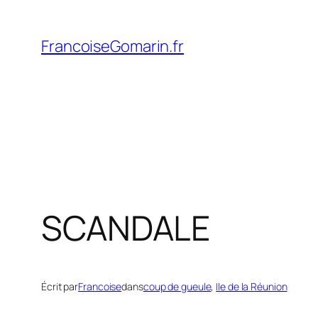
Aller
au
FrancoiseGomarin.fr
contenu
SCANDALE
Écrit par
Francoise
dans
coup de gueule
, 
Ile de la Réunion