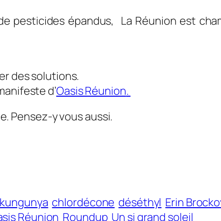
e pesticides épandus, La Réunion est cham
ver des solutions.
 manifeste d’
Oasis Réunion
.
ète. Pensez-y vous aussi.
ikungunya
chlordécone
déséthyl
Erin Brocko
sis Réunion
Roundup
Un si grand soleil