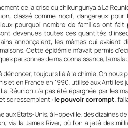
 moment de la crise du chikungunya à La Réuni
hion, classé comme nocif, dangereux pour l
ieux pourquoi nombre de familles ont fait 
t devenues toutes ces quantités d’insecti
ins annonçaient, les mêmes qui avaient dit
aisons. Cette épidémie m’avait permis d’écri
elques personnes de ma connaissance, la maladie
 dénoncer, toujours lié à la chimie. On nous p
is et en France en 1990, utilisé aux Antilles
La Réunion n’a pas été épargnée par les ma
 et se ressemblent :
le pouvoir corrompt
, fal
ne aux États-Unis, à Hopeville, des dizaines de 
, via la James River, où l’on a jeté des mil