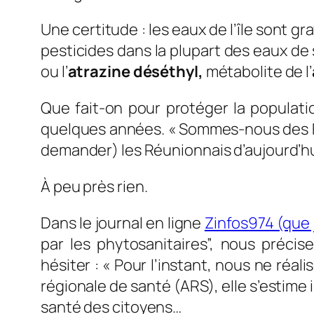
Une certitude : les eaux de l’île sont g
pesticides dans la plupart des eaux de
ou l’
atrazine déséthyl,
métabolite de l’
Que fait-on pour protéger la populati
quelques années. « Sommes-nous des Fr
demander) les Réunionnais d’aujourd’h
À peu près rien.
Dans le journal en ligne
Zinfos974 (que 
par les phytosanitaires
”,
nous précise
hésiter :
«
Pour l’instant, nous ne réali
régionale de santé (
ARS
), elle s’estim
santé des citoyens…