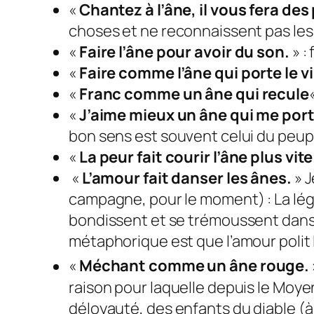
«
Chantez à l’âne, il vous fera des
choses et ne reconnaissent pas les g
«
Faire l’âne pour avoir du son.
» :
«
Faire comme l’âne qui porte le vin
«
Franc comme un âne qui recule
«
«
J’aime mieux un âne qui me por
bon sens est souvent celui du peupl
«
La peur fait courir l’âne plus vit
«
L’amour fait danser les ânes.
» J
campagne, pour le moment) : La légè
bondissent et se trémoussent dans l
métaphorique est que l’amour polit l
«
Méchant comme un âne rouge.
raison pour laquelle depuis le Moyen
déloyauté, des enfants du diable (à