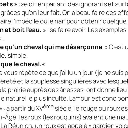
 pets
» : se dit en parlant des ignorants et sur
râces qu’on leur fait. On a beau faire des eff
 faire l’imbécile ou le naïf pour obtenir quelq
 et boit l’eau.
» : se faire avoir. Les exemple
 .
te qu’un cheval qui me désarçonne
. » C’est
e, simple.
e que le cheval.
«
e vous répète ce que j’ai lu un jour (je ne suis
reté et la souplesse singulières avec lesquell
a prairie auprès des ânesses, ont donné lieu 
e naturel le plus inculte. L’amour est donc bo
ème
» : à partir du XV
siècle, le rouge ou roux e
-Âge, les roux (les rouquins) avaient une mauv
 La Réunion, un roux est appelé « gardien volc