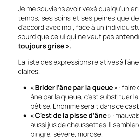
Je me souviens avoir vexé quelqu’un en l
temps, ses soins et ses peines que de 
d’accord avec moi, face à un individu stup
sourd que celui qui ne veut pas entendr
toujours grise ».
La liste des expressions relatives à l’â
claires.
«
Brider l’âne par la queue
» : fair
âne par la queue, c’est substituer la
bêtise. L’homme serait dans ce cas b
«
C’est de la pisse d’âne
» : mauvai
aussi jus de chaussettes. Il sembler
pingre, sévère, morose.