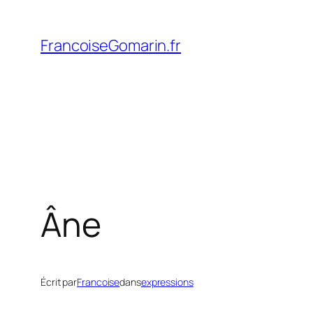
Aller
au
FrancoiseGomarin.fr
contenu
Âne
Écrit par
Francoise
dans
expressions