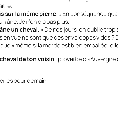
itre.
s sur la même pierre.
» En conséquence quand
n âne. Je n’en dis pas plus.
 âne un cheval.
» De nos jours, on oublie trop 
en vue ne sont que des enveloppes vides ? 
er que « même si la merde est bien emballée, el
cheval de ton voisin
: proverbe d »Auvergne qu
neries pour demain.