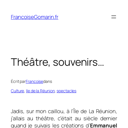
Aller
au
FrancoiseGomarin.fr
contenu
Théâtre, souvenirs…
Écrit par
Francoise
dans
Culture
, 
Ile de la Réunion
, 
spectacles
Jadis, sur mon caillou, à l’Île de La Réunion,
j’allais au théâtre, c’était au siècle dernier
quand je suivais les créations d’
Emmanuel