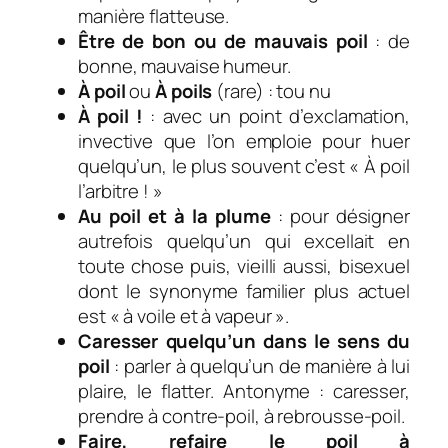
manière flatteuse.
Être de bon
ou
de mauvais poil
: de
bonne, mauvaise humeur.
À poil
ou
À poils
(rare) : tou nu
À poil !
: avec un point d’exclamation,
i
nvective que l’on emploie pour huer
quelqu’un, le plus souvent c’est « À poil
l’arbitre ! »
Au poil et à la plume
: pour désigner
autrefois quelqu’un q
ui excellait en
toute chose puis, vieilli aussi, b
isexuel
dont le synonyme familier plus actuel
est
«
à voile
et à vapeur ».
Caresser quelqu’un dans le sens du
poil
:
parler à quelqu’un de manière à lui
plaire, le flatter.
Antonyme : caresser,
prendre à contre-poil, à rebrousse-poil
.
Faire, refaire le poil à