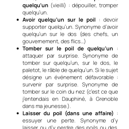
quelqu’un
(vieilli)
: dépouiller, tromper
quelqu’un.
Avoir quelqu’un sur le poil
: devoir
supporter quelqu’un.
Synonyme d’
avoir
quelqu’un sur le dos
(des chefs, un
gouvernement, des flics…)
Tomber sur le poil de
quelqu’un
:
attaquer par surprise.
Synonyme de
tomber
sur
quelqu’un
, sur le dos
, le
paletot
, le râble
de
quelqu’un
.
Si l
e sujet
désigne un événement défavorable :
s
urvenir par surprise.
Synonyme de
tomber
sur le coin du nez
(c’est ce que
j’entendais en Dauphiné, à Grenoble
dans ma jeunesse.).
Laisser du poil (dans une affaire)
:
e
ssuyer une perte.
Synonyme d’y
laisser
ou
d’y perdre des poils
ou
des