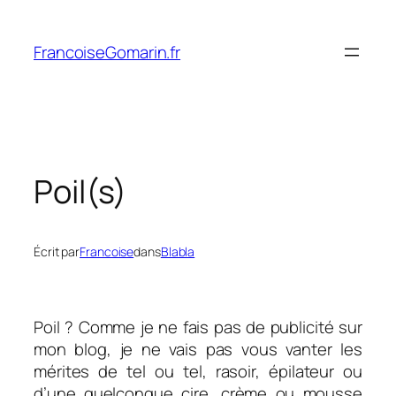
Aller
au
FrancoiseGomarin.fr
contenu
Poil(s)
Écrit par
Francoise
dans
Blabla
Poil ? Comme je ne fais pas de publicité sur
mon blog, je ne vais pas vous vanter les
mérites de tel ou tel, rasoir, épilateur ou
d’une quelconque cire, crème ou mousse