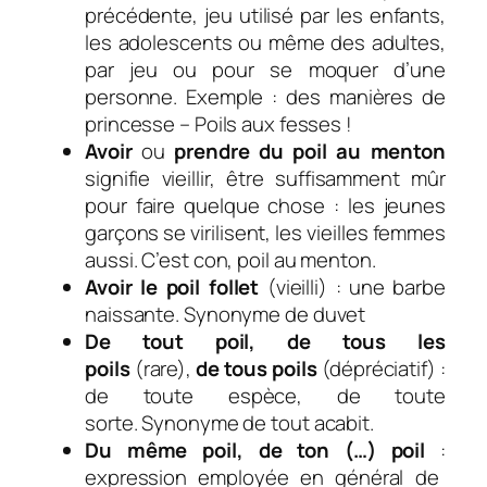
précédente, jeu
utilisé par les enfants,
les adolescents ou même des adultes,
par jeu ou pour se moquer d’une
personne. Exemple :
des manières de
princesse – Poils aux fesses !
Avoir
ou
prendre du poil au menton
signifie vieillir, ê
tre suffisamment mûr
pour faire quelque chose
: les jeunes
garçons se virilisent, les vieilles femmes
aussi. C’est con, poil au menton.
Avoir le poil follet
(vieilli)
: une barbe
naissante.
Synonyme de duvet
De tout poil, de tous les
poils
(rare),
de tous poils
(dépréciatif) :
de
toute espèce, de toute
sorte.
Synonyme
de tout acabit.
Du même poil, de ton (…) poil
:
expression employée en général de