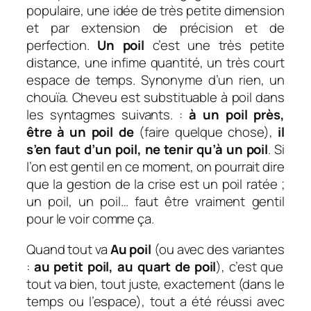
populaire,
une idée de très petite dimension
et par extension de précision et de
perfection.
Un poil
c’est une très petite
distance, une infime quantité, un très court
espace de temps.
Synonyme d’
un rien, un
chouïa
.
Cheveu
est substituable à
poil
dans
les syntagmes suivants. :
à un poil près,
être à un poil de
(faire quelque chose),
il
s’en faut d’un poil, ne tenir qu’à un poil
.
Si
l’on est gentil en ce moment, on pourrait dire
que l
a gestion de la crise est un poil ratée ;
un poil, un poil… faut être vraiment gentil
pour le voir comme ça.
Quand tout va
Au poil
(ou avec des variantes
:
au petit poil, au quart de poil
),
c’est que
tout va bien,
t
out juste, exactement (dans le
temps ou l’espace), tout a été réussi a
vec