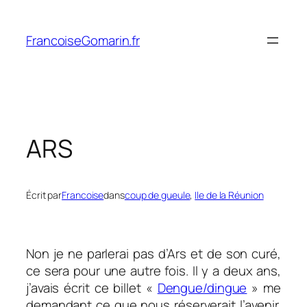
Aller
au
FrancoiseGomarin.fr
contenu
ARS
Écrit par
Francoise
dans
coup de gueule
, 
Ile de la Réunion
Non je ne parlerai pas d’Ars et de son curé,
ce sera pour une autre fois. Il y a deux ans,
j’avais écrit ce billet «
Dengue/dingue
» me
demandant ce que nous réserverait l’avenir.