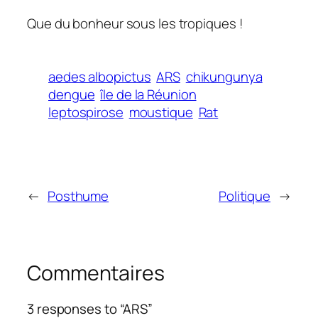
Que du bonheur sous les tropiques !
aedes albopictus
ARS
chikungunya
dengue
île de la Réunion
leptospirose
moustique
Rat
←
Posthume
Politique
→
Commentaires
3 responses to “ARS”