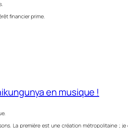
s.
érêt financier prime.
chikungunya en musique !
ue.
ons. La première est une création métropolitaine ; je 