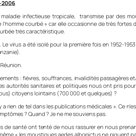
5-2006
e maladie infectieuse tropicale, transmise par des m
 l’homme courbé » car elle occasionne de très fortes d
urbée très caractéristique.
e virus a été isolé pour la première fois en 1952-1953 
nzanie).
a Réunion.
ements : fièvres, souffrances, invalidités passagères
autorités sanitaires et politiques nous ont pris pour
ous) citoyens lointains (700 000 et quelques) ?
’y a rien de tel dans les publications médicales ». Ce n’es
 symptômes ? Quand ? Je ne me souviens pas.
ices de santé ont tenté de nous rassurer en nous prenan
et même « les moustiques aedes albopictus ne piquent pas