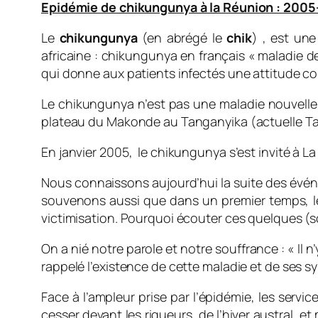
Epidémie de chikungunya à la Réunion : 200
Le
chikungunya
(en abrégé le
chik
) , est un
africaine :
chikungunya
en français « maladie de
qui donne aux patients infectés une attitude co
Le chikungunya n’est pas une maladie nouvelle. L
plateau du Makonde au Tanganyika (actuelle Ta
En janvier 2005, le chikungunya s’est invité à L
Nous connaissons aujourd’hui la suite des évén
souvenons aussi que dans un premier temps, les 
victimisation. Pourquoi écouter ces quelques (s
On a nié notre parole et notre souffrance : « Il n
rappelé l’existence de cette maladie et de ses
Face à l’ampleur prise par l’épidémie, les serv
cesser devant les rigueurs de l’hiver austral, 