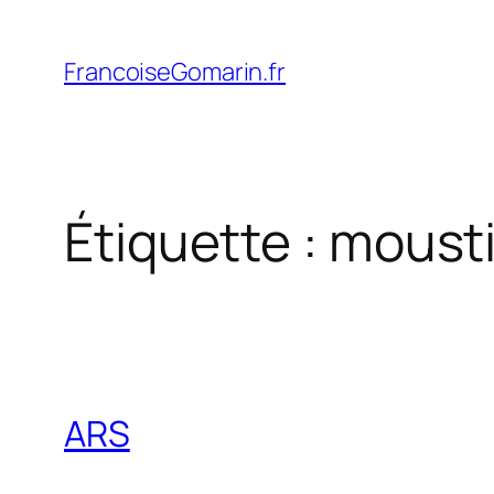
Aller
au
FrancoiseGomarin.fr
contenu
Étiquette :
moust
ARS