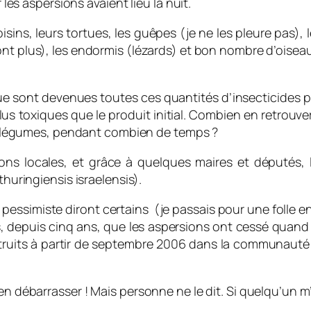
 les aspersions avaient lieu la nuit.
ins, leurs tortues, les guêpes (je ne les pleure pas), le
ront plus), les endormis (lézards) et bon nombre d’oisea
 sont devenues toutes ces quantités d’insecticides pul
lus toxiques que le produit initial. Combien en retrouv
les légumes, pendant combien de temps ?
ions locales, et grâce à quelques maires et députés,
 thuringiensis israelensis)
.
essimiste diront certains (je passais pour une folle en a
s, depuis cinq ans, que les aspersions ont cessé quand l
étruits à partir de septembre 2006 dans la communauté
s’en débarrasser ! Mais personne ne le dit. Si quelqu’un