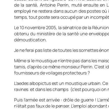
de la santé, Antoine Perrin, muté ensuite en 
employé ne restera dans aucun des postes où il 
temps, tout poste sera occupé par un incompéte
Le 10 novembre 2005, la sénatrice de la Réunion Gé
obtenu du ministère de la santé une envelopp
démoustication.
Je ne ferai pas liste de toutes les sornettes éno
Même si le moustique n’entre pas dans les maisons
tamis, d’après ce même monsieur Perrin. C’est i
fournisseurs de voilages protecteurs ?
L’aedes albopictus est un moustique urbain. Ce so
ravines et dans les champs (c’est pourquoi on 
Puis l’armée est arrivée : drôle de guerre ! L’a
n’était pas faux de le penser. L’emploi abondant d