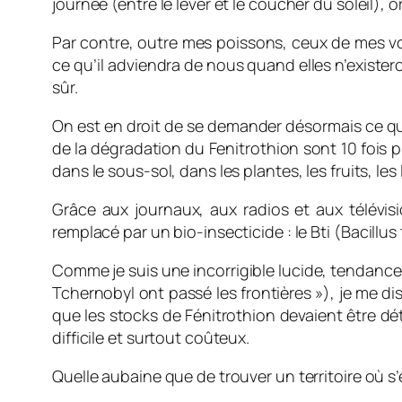
journée (entre le lever et le coucher du soleil), or
Par contre, outre mes poissons, ceux de mes vois
ce qu’il adviendra de nous quand elles n’existe
sûr.
On est en droit de se demander désormais ce que
de la dégradation du Fenitrothion sont 10 fois p
dans le sous-sol, dans les plantes, les fruits, 
Grâce aux journaux, aux radios et aux télévis
remplacé par un bio-insecticide : le Bti (
Bacillus
Comme je suis une incorrigible lucide, tendance p
Tchernobyl ont passé les frontières »), je me di
que les stocks de Fénitrothion devaient être d
difficile et surtout coûteux.
Quelle aubaine que de trouver un territoire où 