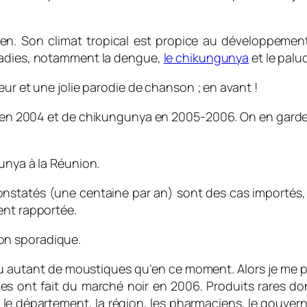
ndien. Son climat tropical est propice au développeme
aladies, notamment la dengue,
le chikungunya
et le palu
eur et une jolie parodie de chanson ; en avant !
 en 2004 et de chikungunya en 2005-2006. On en garde u
unya à la Réunion.
onstatés (une centaine par an) sont des cas importés, 
ent rapportée.
on sporadique.
eu autant de moustiques qu’en ce moment. Alors je me p
es ont fait du marché noir en 2006. Produits rares d
 le département, la région, les pharmaciens, le gouvern