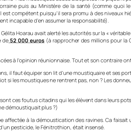
Lorraine puis au Ministère de la santé (comme quoi le
est compétent puisqu’il sera promu à des niveaux hiér
nt incapable d’en assumer la responsabilité).
lita Hoarau avait alerté les autorités sur la « véritable c
e de
52 000 euros
(à rapprocher des millions pour la C
ncées à l’opinion réunionnaise. Tout et son contraire ont
, il faut équiper son lit d’une moustiquaire et ses porte
diot si les moustiques ne rentrent pas, non ? Les donneu
nt ces foutus citadins qui les élèvent dans leurs pots de
ne démoustiquait plus ?)
rmée affectée à la démoustication des ravines. Ca faisa
’un pesticide, le Fénitrothion, était insensé.