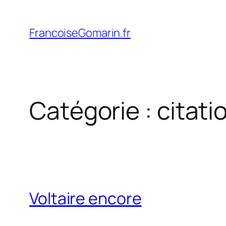
Aller
au
FrancoiseGomarin.fr
contenu
Catégorie :
citati
Voltaire encore