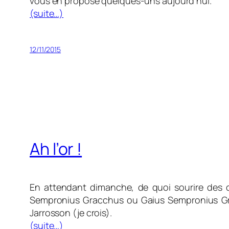
vous en propose quelques-uns aujourd’hui.
(suite…)
12/11/2015
Ah l’or !
En attendant dimanche, de quoi sourire des c
Sempronius Gracchus ou Gaius Sempronius G
Jarrosson (je crois).
(suite…)