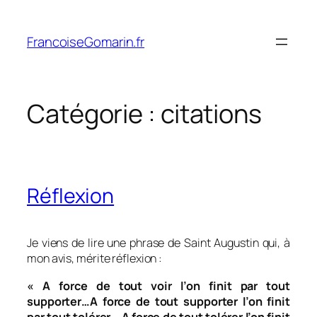
Aller
au
FrancoiseGomarin.fr
contenu
Catégorie :
citations
Réflexion
Je viens de lire une phrase de Saint Augustin qui, à
mon avis, mérite réflexion :
« A force de tout voir l’on finit par tout
supporter…A force de tout supporter l’on finit
par tout tolérer… A force de tout tolérer l’on finit