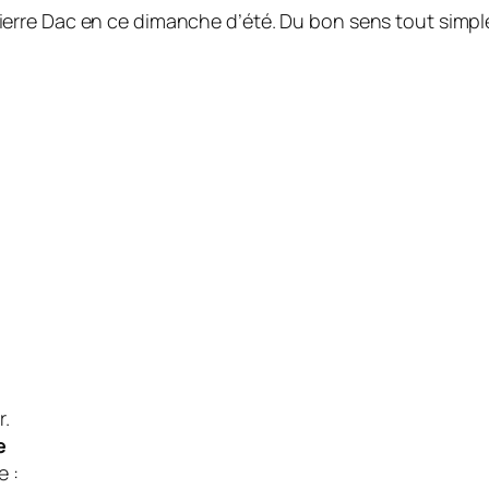
erre Dac en ce dimanche d’été. Du bon sens tout simp
r.
e
 :