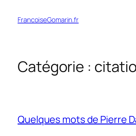
Aller
au
FrancoiseGomarin.fr
contenu
Catégorie :
citati
Quelques mots de Pierre 