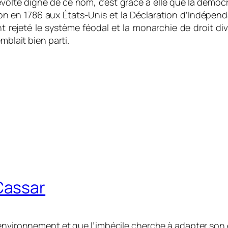
révolte digne de ce nom, c’est grâce à elle que la démoc
tion en 1786 aux États-Unis et la Déclaration d’Indépen
nt rejeté le système féodal et la monarchie de droit 
mblait bien parti.
Cassar
 environnement et que l’imbécile cherche à adapter son 