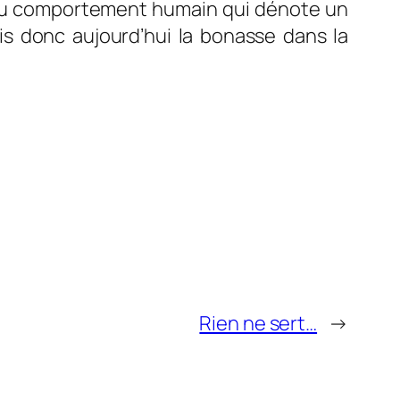
t du comportement humain q
ui dénote un
is donc aujourd’hui la bonasse dans la
Rien ne sert…
→