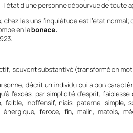
e : l’état d’une personne dépourvue de toute ag
 chez les uns l’
inquiétude
est l’état normal;
tombe en la
bonace.
1923
.
ectif, souvent substantivé (transformé en mot
ersonne, décrit un individu q
ui a bon caractè
’à l’excès, par simplicité d’esprit, faibless
e, faible, inoffensif, niais, paterne, simple,
, énergique, féroce, fin, malin, matois, mé