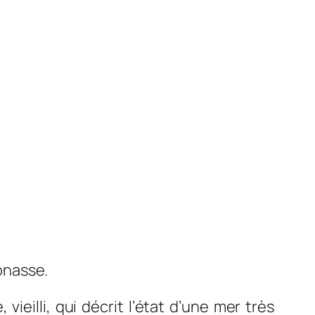
bonasse.
eilli, qui décrit l’é
tat d’une mer très