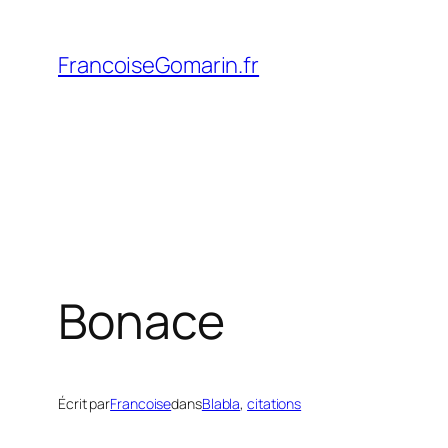
Aller
au
FrancoiseGomarin.fr
contenu
Bonace
Écrit par
Francoise
dans
Blabla
, 
citations