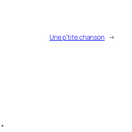
Une p’tite chanson
→
c
*