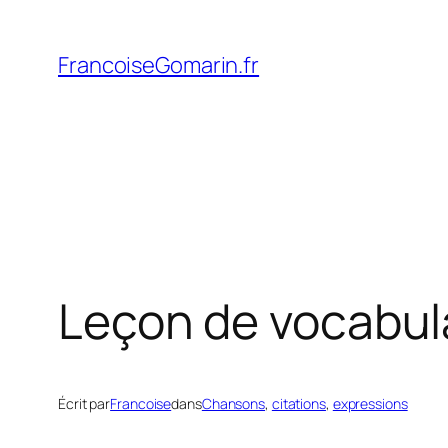
Aller
au
FrancoiseGomarin.fr
contenu
Leçon de vocabul
Écrit par
Francoise
dans
Chansons
, 
citations
, 
expressions