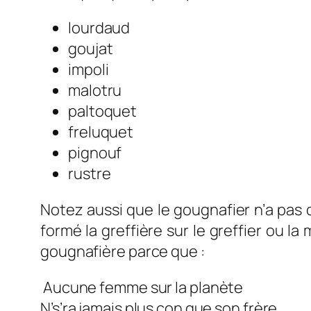
lourdaud
goujat
impoli
malotru
paltoquet
freluquet
pignouf
rustre
Notez aussi que le gougnafier n’a pas
formé la greffière sur le greffier ou l
gougnafière parce que :
Aucune femme sur la planète
N’s’ra jamais plus con que son frère