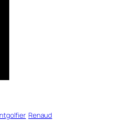
tgolfier
Renaud