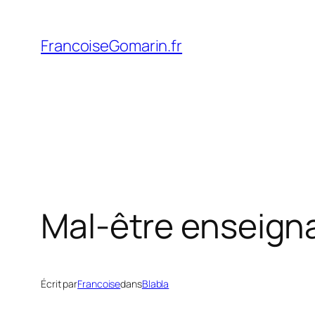
Aller
au
FrancoiseGomarin.fr
contenu
Mal-être enseign
Écrit par
Francoise
dans
Blabla