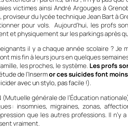
raies victimes ainsi André Argouges à Grenob
 proviseur du lycée technique Jean Bart à Gr
tionner pour vols. Aujourd’hui, les profs so
 et physiquement sur les parkings après que 
ignants il y a chaque année scolaire ? Je 
t mis fin à leurs jours en quelques semaines. M
 famille, les proches, le système.
Les profs son
étude de l’Inserm
or ces suicides font moin
icider avec un stylo, pas facile !).
(Mutuelle générale de l’Éducation nationale
iques : insomnies, migraines, zonas, affecti
pression que les autres professions. Il n’y
sent vraiment.