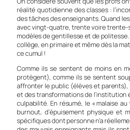
On considère souvent que les profs ont 
réalité quotidienne des classes : l’incon
des tâches des enseignants. Quand les p
avec vingt-quatre, trente voire trente-s
modèles de gentillesse et de politesse. 
collège, en primaire et même dès la mater
ce cumul !
Comme ils se sentent de moins en moi
protègent), comme ils se sentent sou
affronter le public (élèves et parents
et des transformations de l’institution
culpabilité. En résumé, le « malaise a
burnout
, d’épuisement physique et mo
spécifiques dont personne n’a réellement
des mauvais enseignants mais ils sont