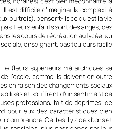
ces, horaires) c’est bien méconnaître la
 Il est difficile d’imaginer la complexité
 ou trois), pensent-ils ce qu’est la vie
is pas. Leurs enfants sont des anges, des
dans les cours de récréation au lycée, au
e sociale, enseignant, pas toujours facile
me (leurs supérieurs hiérarchiques se
e l’école, comme ils doivent en outre
ences en raison des changements sociaux
tabilisés et souffrent d’un sentiment de
euses professions, fait de déprimes, de
nd pour eux des caractéristiques bien
our comprendre. Certes il y a des bons et
us sensibles, plus passionnés par leur