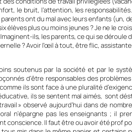
des conditions de travail privilégiées (vacan
fort, le bruit, l’attention, les responsabilités…
arents ont du mal avec leurs enfants (un, deux
ix élèves plus ou moins jeunes ? Je ne le cro
Imaginent-ils, les parents, ce qui se déroule 
nelle ? Avoir l’œil à tout, être flic, assistant
ns soutenus par la société et par le systè
pçonnés d’être responsables des problèmes d
), comme ils sont face à une pluralité d’exig
 éducative, ils se sentent mal aimés, sont dés
u travail » observé aujourd’hui dans de nombr
ral n’épargne pas les enseignants ; il pre
 conscience. Il faut être ou avoir été prof p
 tous mis dans le même panier et certains pl