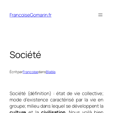
Aller
au
FrancoiseGomarin.fr
contenu
Société
Écrit par
Francoise
dans
Blabla
Société (définition) : état de vie collective;
mode d’existence caractérisé par la vie en
groupe; milieu dans lequel se développent la
culture
et la
civilisation
. Nous voilà bien