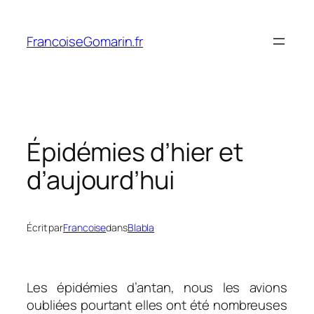
Aller
au
FrancoiseGomarin.fr
contenu
Épidémies d’hier et
d’aujourd’hui
Écrit par
Francoise
dans
Blabla
Les épidémies d’antan, nous les avions
oubliées pourtant elles ont été nombreuses