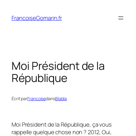
Aller
au
FrancoiseGomarin.fr
contenu
Moi Président de la
République
Écrit par
Francoise
dans
Blabla
Moi Président de la République, ça vous
rappelle quelque chose non ? 2012, Oui,