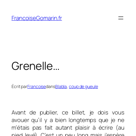
Aller
au
FrancoiseGomarin.fr
contenu
Grenelle…
Écrit par
Francoise
dans
Blabla
, 
coup de gueule
Avant de publier, ce billet, je dois vous
avouer qu’il y a bien longtemps que je ne
m’étais pas fait autant plaisir à écrire (au
pied levé). C’est un peu long mais j’espère