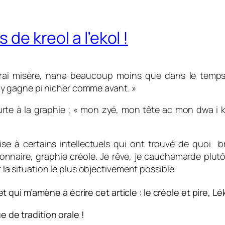
 de kreol a l’ekol !
vrai misère, nana beaucoup moins que dans le temps
izo y gagne pi nicher comme avant. »
urte à la graphie ; «
mon zyé, mon tête ac mon dwa i k
se à certains intellectuels qui ont trouvé de quoi br
tionnaire, graphie créole. Je rêve, je cauchemarde plut
r la situation le plus objectivement possible.
i m’amène à écrire cet article : le créole et pire, Lékr
e de tradition orale !