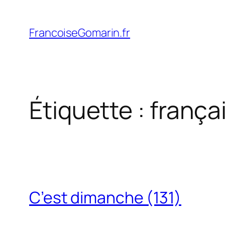
Aller
au
FrancoiseGomarin.fr
contenu
Étiquette :
frança
C’est dimanche (131)