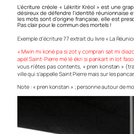
L’écriture créole « Lékritir Kréol » est une gr
désireux de défendre l’identité réunionnaise et
les mots sont d’origine française, elle est pre
Pas clair pour le commun des mortels !
Exemple d’écriture 77 extrait du livre « La Réun
« Mwin mi koné pa si zot y compran sat mi diazo
apèl Saint-Pierre mé lé ékri si pankart in lot fas
vous n’êtes pas contents, « pren konstan » (tradu
ville qui s’appelle Saint Pierre mais sur les panca
Note : « pren konstan » ; personne autour de mo