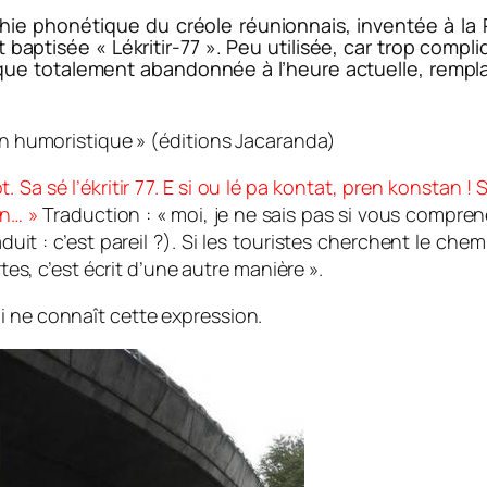
aphie phonétique du créole réunionnais, inventée à la 
 baptisée « Lékritir-77 ». Peu utilisée, car trop com
sque totalement abandonnée à l’heure actuelle, rempla
ion humoristique » (éditions Jacaranda)
t.
Sa sé l’ékritir 77. E si ou lé pa kontat, pren konstan !
S
on… »
Traduction : « moi, je ne sais pas si vous comprenez 
it : c’est pareil ?). Si les touristes cherchent le chemi
rtes, c’est écrit d’une autre manière ».
i ne connaît cette expression.