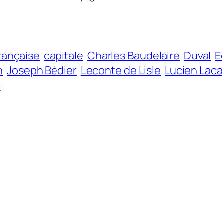
rançaise
capitale
Charles Baudelaire
Duval
E
n
Joseph Bédier
Leconte de Lisle
Lucien Lac
o