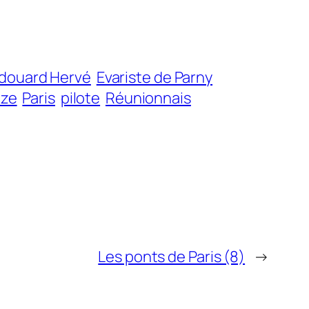
douard Hervé
Evariste de Parny
aze
Paris
pilote
Réunionnais
Les ponts de Paris (8)
→