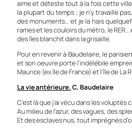
aime et déteste tout à la fois cette ville
la plupart du temps ; je n’y travaille p
des monuments… et je la hais quelquefoi
rames et les couloirs du métro, le RER… 
des îles blanchit dans la grisaille.
Pour en revenir à Baudelaire, le parisien,
et son oeuvre porte l’indélébile emprei
Maurice (ex île de France) et l’île de La
La vie antérieure.
C. Baudelaire
C’est là que j’ai vécu dans les voluptés 
Au milieu de l’azur, des vagues, des spl
Et des esclaves nus, tout imprégnés d’