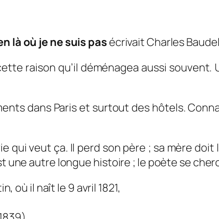
en là où je ne suis pas
écrivait Charles Baudel
ette raison qu’il déménagea aussi souvent. U
ments dans Paris et surtout des hôtels. Con
a vie qui veut ça. Il perd son père ; sa mère do
st une autre longue histoire ; le poète se che
, où il naît le 9 avril 1821,
1839),