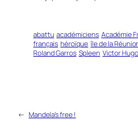
abattu
académiciens
Académie F
français
héroïque
île de la Réunio
Roland Garros
Spleen
Victor Hug
←
Mandela’s free !