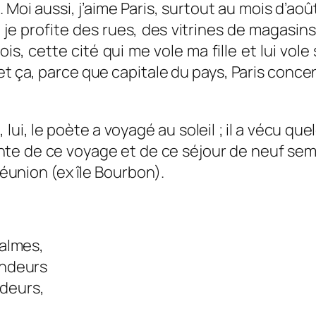
. Moi aussi, j’aime Paris, surtout au mois d’aoû
as, je profite des rues, des vitrines de magasi
s, cette cité qui me vole ma fille et lui vole
et ça, parce que capitale du pays, Paris concent
 lui, le poète a voyagé au soleil ; il a vécu qu
nte de ce voyage et de ce séjour de neuf semai
 Réunion (ex île Bourbon).
calmes,
endeurs
odeurs,