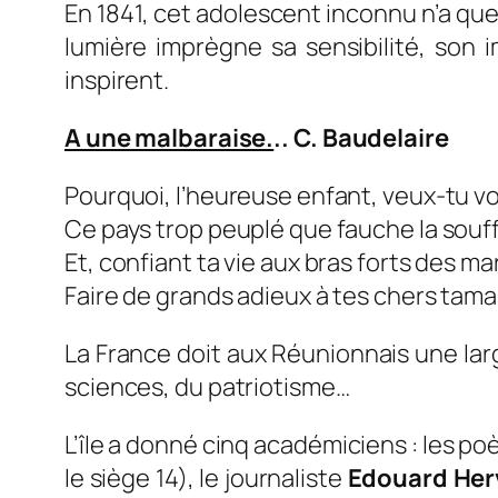
En 1841, cet adolescent inconnu n’a que
lumière imprègne sa sensibilité, son 
inspirent.
A une malbaraise.
.. C. Baudelaire
Pourquoi, l’heureuse enfant, veux-tu vo
Ce pays trop peuplé que fauche la souf
Et, confiant ta vie aux bras forts des ma
Faire de grands adieux à tes chers tama
La France doit aux Réunionnais une larg
sciences, du patriotisme…
L’île a donné cinq académiciens : les p
le siège 14), le journaliste
Edouard Her