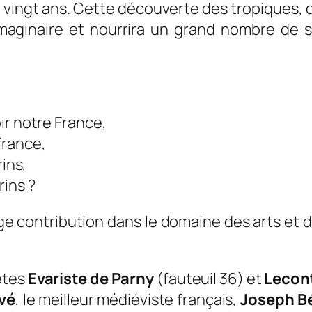
 vingt ans. Cette découverte des tropiques, du
imaginaire et nourrira un grand nombre de 
ir notre France,
france,
rins,
rins ?
e contribution dans le domaine des arts et des
oètes
Evariste de Parny
(fauteuil 36) et
Lecont
vé
, le meilleur médiéviste français,
Joseph B