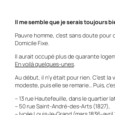
Il me semble que je serais toujours bi
Pauvre homme, c’est sans doute pour c
Domicile Fixe.
Il aurait occupé plus de quarante loge
En voilà quelques-unes
.
Au début, il n’y était pour rien. C’est l
modeste, puis elle se remarie… Puis, c’e
– 13 rue Hautefeuille, dans le quartier latin
– 50 rue Saint-André-des-Arts (1827),
– lycée Louis-le-Grand (mars 1836-avril 