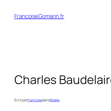
Aller
au
FrancoiseGomarin.fr
contenu
Charles Baudelair
Écrit par
Francoise
dans
Blabla