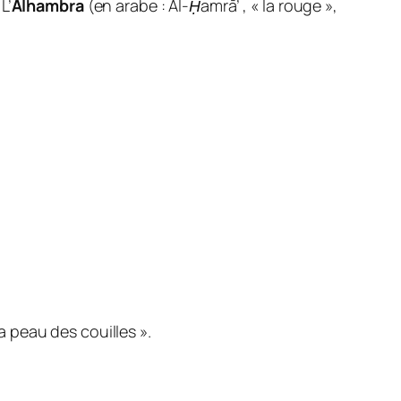
L’
Alhambra
(en arabe :
Al-Ḥamrā’
, « la rouge »,
a peau des couilles ».