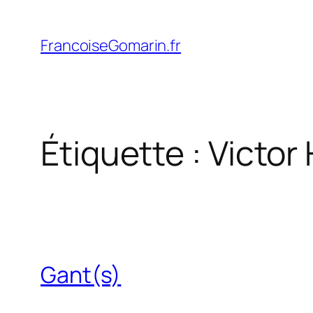
Aller
au
FrancoiseGomarin.fr
contenu
Étiquette :
Victor
Gant(s)