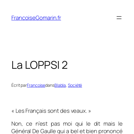
Aller
au
FrancoiseGomarin.fr
contenu
La LOPPSI 2
Écrit par
Francoise
dans
Blabla
, 
Société
« Les Français sont des veaux. »
Non, ce n’est pas moi qui le dit mais le
Général De Gaulle qui a bel et bien prononcé