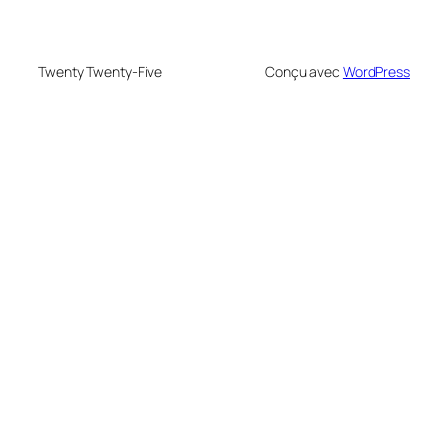
Twenty Twenty-Five
Conçu avec
WordPress