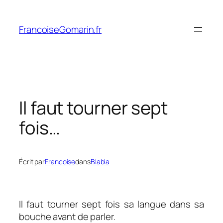
Aller
au
FrancoiseGomarin.fr
contenu
Il faut tourner sept
fois…
Écrit par
Francoise
dans
Blabla
Il faut tourner sept fois sa langue dans sa
bouche avant de parler.