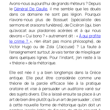
Avons-nous aujourd’hui de grands rhéteurs ? Depuis
le
Général De Gaulle
, il me semble que les doués
dans ce domaine ne sont pas légion. Pourquoi
n’avons-nous plus de Bossuet (spécialiste des
sermons et oraisons funèbres), de Cicéron (qui, bien
qu’avocat aux plaidoiries acérées et à qui nous
devons « Cui bono ? » autrement dit : «
À qui profite
le crime ?
», n’en était pas moins philosophe), de
Victor Hugo ou de Zola (J’accuse) ? La faute à
l’enseignement surtout Je vais tenter de m’expliquer
dans quelques lignes. Pour l’instant, j’en reste à la
« théorie » de la rhétorique.
Elle est née il y a bien longtemps dans la Grèce
antique. Elle peut être considérée comme une
théorie de la parole efficace liée à la pratique
oratoire et vise à persuader un auditoire varié sur
des sujets divers. Elle a laissé ensuite sa place à un
art de bien dire plutôt qu’à un art de persuader ; c’est
à cette nouvelle forme de rhétorique qu’on doit un