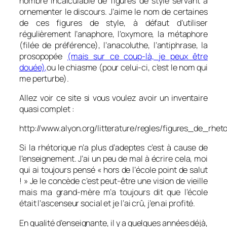
nombre incalculable de figures de style servant à
ornementer le discours. J’aime le nom de certaines
de ces figures de style, à défaut d’utiliser
régulièrement l’anaphore, l’oxymore, la métaphore
(filée de préférence), l’anacoluthe, l’antiphrase, la
prosopopée
(mais sur ce coup-là, je peux être
douée),
ou le chiasme (pour celui-ci, c’est le nom qui
me perturbe).
Allez voir ce site si vous voulez avoir un inventaire
quasi complet :
http://www.alyon.org/litterature/regles/figures_de_rheto
Si la rhétorique n’a plus d’adeptes c’est à cause de
l’enseignement. J’ai un peu de mal à écrire cela, moi
qui ai toujours pensé « hors de l’école point de salut
! » Je le concède c’est peut-être une vision de vieille
mais ma grand-mère m’a toujours dit que l’école
était l’ascenseur social et je l’ai crû, j’en ai profité.
En qualité d’enseignante, il y a quelques années déjà,