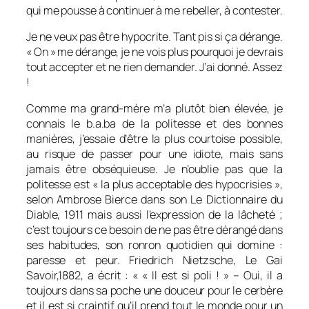
qui me pousse à continuer à me rebeller, à contester.
Je ne veux pas être hypocrite. Tant pis si ça dérange.
« On » me dérange, je ne vois plus pourquoi je devrais
tout accepter et ne rien demander. J’ai donné. Assez
!
Comme ma grand-mère m’a plutôt bien élevée, je
connais le b.a.ba de la politesse et des bonnes
manières, j’essaie d’être la plus courtoise possible,
au risque de passer pour une idiote, mais sans
jamais être obséquieuse. Je n’oublie pas que la
politesse est « la plus acceptable des hypocrisies »,
selon Ambrose Bierce dans son Le Dictionnaire du
Diable, 1911 mais aussi l’expression de la lâcheté ;
c’est toujours ce besoin de ne pas être dérangé dans
ses habitudes, son ronron quotidien qui domine :
paresse et peur. Friedrich Nietzsche, Le Gai
Savoir,1882, a écrit : «
« Il est si poli ! » – Oui, il a
toujours dans sa poche une douceur pour le cerbère
et il est si craintif qu’il prend tout le monde pour un