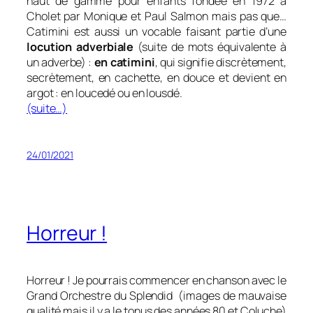
haut de gamme pour enfants fondée en 1972 à
Cholet par Monique et Paul Salmon mais pas que…
Catimini est aussi un vocable faisant partie d’une
locution adverbiale
(suite de mots équivalente à
un adverbe) :
en catimini
, qui signifie d
iscrètement,
secrètement, en cachette, en douce et devient en
argot : en loucedé ou en lousdé.
(suite…)
24/01/2021
Horreur !
Horreur ! Je pourrais commencer en chanson avec le
Grand Orchestre du Splendid (images de mauvaise
qualité mais il y a le tonus des années 80 et Coluche)