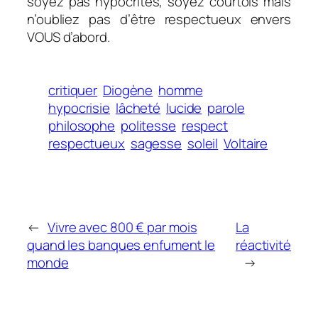
soyez pas hypocrites, soyez courtois mais
n’oubliez pas d’être respectueux envers
VOUS d’abord.
critiquer
Diogène
homme
hypocrisie
lâcheté
lucide
parole
philosophe
politesse
respect
respectueux
sagesse
soleil
Voltaire
←
Vivre avec 800 € par mois
La
quand les banques enfument le
réactivité
monde
→