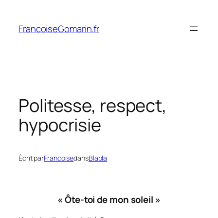
Aller
au
FrancoiseGomarin.fr
contenu
Politesse, respect,
hypocrisie
Écrit par
Francoise
dans
Blabla
« Ôte-toi de mon soleil »