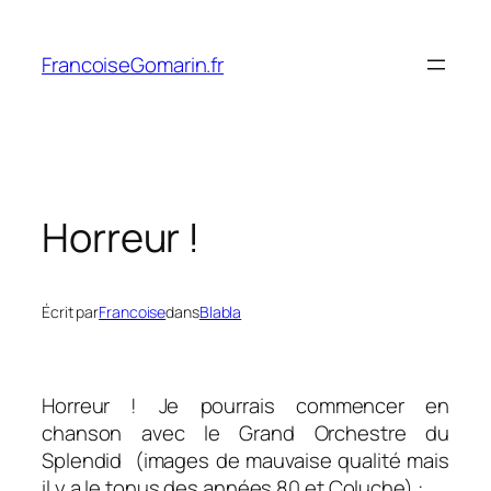
Aller
au
FrancoiseGomarin.fr
contenu
Horreur !
Écrit par
Francoise
dans
Blabla
Horreur ! Je pourrais commencer en
chanson avec le Grand Orchestre du
Splendid (images de mauvaise qualité mais
il y a le tonus des années 80 et Coluche) :