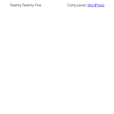
Twenty Twenty-Five
Conçu avec
WordPress