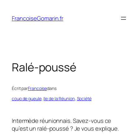
Aller
au
FrancoiseGomarin.fr
contenu
Ralé-poussé
Écrit par
Francoise
dans
coup de gueule
, 
Ile de la Réunion
, 
Société
Intermède réunionnais. Savez-vous ce
qu’est un ralé-poussé ? Je vous explique.