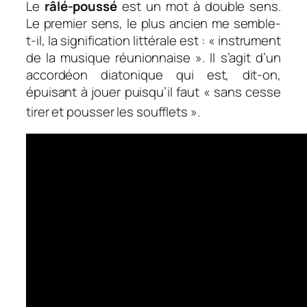
Le
râlé-poussé
est un mot à double sens.
Le premier sens, le plus ancien me semble-
t-il, la signification littérale est : « instrument
de la musique réunionnaise ». Il s’agit d’un
accordéon diatonique qui est, dit-on,
épuisant à jouer puisqu’il faut «
sans cesse
tirer et pousser les soufflets
».