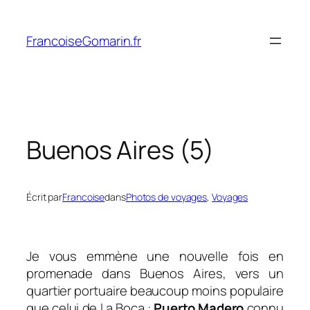
Aller
au
FrancoiseGomarin.fr
contenu
Buenos Aires (5)
Écrit par
Francoise
dans
Photos de voyages
, 
Voyages
Je vous emmène une nouvelle fois en
promenade dans Buenos Aires, vers un
quartier portuaire beaucoup moins populaire
que celui de La Boca :
Puerto Madero
connu