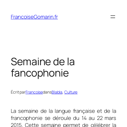
Aller
au
FrancoiseGomarin.fr
contenu
Semaine de la
fancophonie
Écrit par
Francoise
dans
Blabla
, 
Culture
La semaine de la langue française et de la
francophonie se déroule du 14 au 22 mars
2015. Cette semaine permet de célébrer la