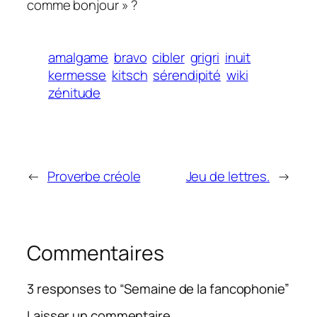
comme bonjour » ?
amalgame
bravo
cibler
grigri
inuit
kermesse
kitsch
sérendipité
wiki
zénitude
←
Proverbe créole
Jeu de lettres.
→
Commentaires
3 responses to “Semaine de la fancophonie”
Laisser un commentaire