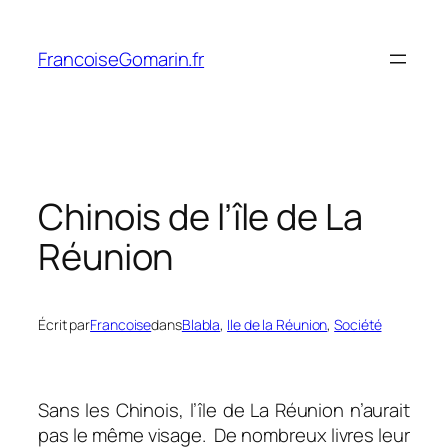
Aller
au
FrancoiseGomarin.fr
contenu
Chinois de l’île de La
Réunion
Écrit par
Francoise
dans
Blabla
, 
Ile de la Réunion
, 
Société
Sans les Chinois, l’île de La Réunion n’aurait
pas le même visage.
De nombreux livres leur