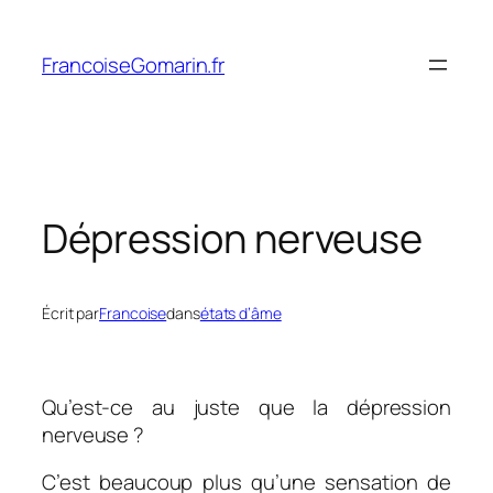
Aller
au
FrancoiseGomarin.fr
contenu
Dépression nerveuse
Écrit par
Francoise
dans
états d’âme
Qu’est-ce au juste que la dépression
nerveuse ?
C’est beaucoup plus qu’une sensation de