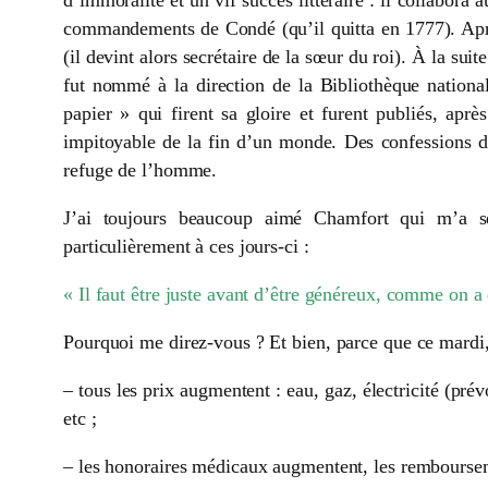
d’immoralité et un vif succès littéraire : il collabora 
commandements de Condé (qu’il quitta en 1777). Après
(il devint alors secrétaire de la sœur du roi). À la sui
fut nommé à la direction de la Bibliothèque national
papier » qui firent sa gloire et furent publiés, apr
impitoyable de la fin d’un monde. Des confessions dég
refuge de l’homme.
J’ai toujours beaucoup aimé Chamfort qui m’a ser
particulièrement à ces jours-ci :
« Il faut être juste avant d’être généreux, comme on a
Pourquoi me direz-vous ? Et bien, parce que ce mardi, 1
– tous les prix augmentent : eau, gaz, électricité (prév
etc ;
– les honoraires médicaux augmentent, les rembourse