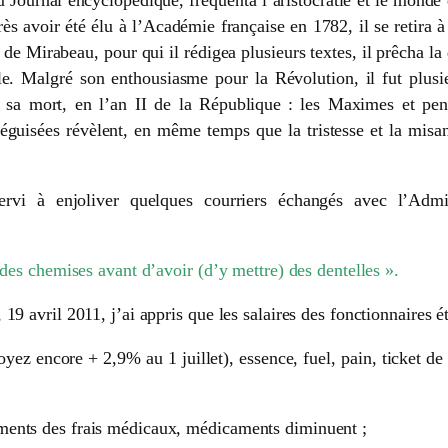
au Journal encyclopédique, fréquenta l’aristocratie et le monde d
 avoir été élu à l’Académie française en 1782, il se retira à
te de Mirabeau, pour qui il rédigea plusieurs textes, il prêcha 
e. Malgré son enthousiasme pour la Révolution, il fut plusie
ès sa mort, en l’an II de la République
: les Maximes et pens
uisées révèlent, en même temps que la tristesse et la misanth
vi à enjoliver quelques courriers échangés avec l’Admin
 des chemises avant d’avoir (d’y mettre) des dentelles ».
9 avril 2011, j’ai appris que les salaires des fonctionnaires é
oyez encore + 2,9% au 1 juillet), essence, fuel, pain, ticket de 
ments des frais médicaux, médicaments diminuent ;