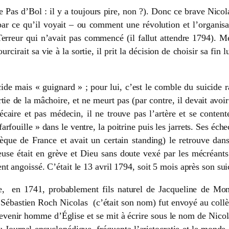
Pas d’Bol : il y a toujours pire, non ?). Donc ce brave Nicolas
é par ce qu’il voyait – ou comment une révolution et l’organi
Terreur qui n’avait pas commencé (il fallut attendre 1794). Men
rcirait sa vie à la sortie, il prit la décision de choisir sa fin 
ide mais « guignard » ; pour lui, c’est le comble du suicide rat
rtie de la mâchoire, et ne meurt pas (par contre, il devait avoir
écaire et pas médecin, il ne trouve pas l’artère et se conten
arfouille » dans le ventre, la poitrine puis les jarrets. Ses éch
iothèque de France et avait un certain standing) le retrouve da
use était en grève et Dieu sans doute vexé par les mécréants
t angoissé. C’était le 13 avril 1794, soit 5 mois après son su
, en 1741, probablement fils naturel de Jacqueline de Mont
Sébastien Roch Nicolas (c’était son nom) fut envoyé au collège
evenir homme d’Église et se mit à écrire sous le nom de Nicola