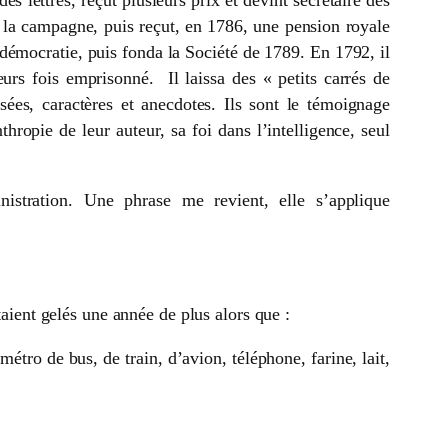
es lettres, reçut plusieurs prix et devint secrétaire des
 la campagne, puis reçut, en 1786, une pension royale
la démocratie, puis fonda la Société de 1789. En 1792, il
urs fois emprisonné. Il laissa des « petits carrés de
ées, caractères et anecdotes. Ils sont le témoignage
ropie de leur auteur, sa foi dans l’intelligence, seul
istration. Une phrase me revient, elle s’applique
taient gelés une année de plus alors que :
métro de bus, de train, d’avion, téléphone, farine, lait,