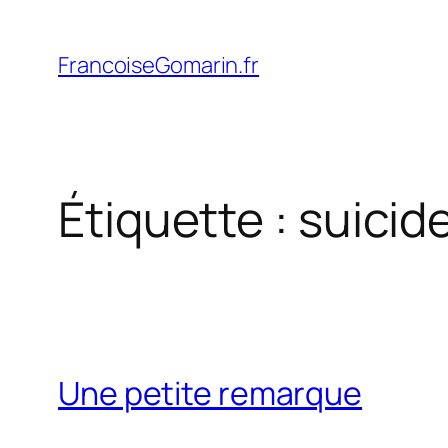
Aller
au
FrancoiseGomarin.fr
contenu
Étiquette :
suicid
Une petite remarque