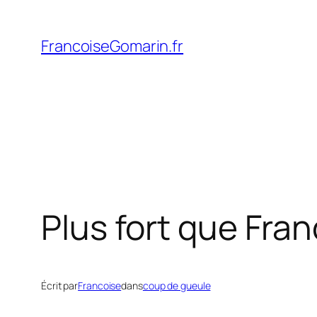
Aller
au
FrancoiseGomarin.fr
contenu
Plus fort que Fra
Écrit par
Francoise
dans
coup de gueule