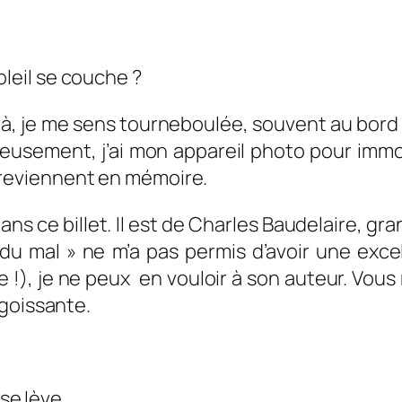
eil se couche ?
-là, je me sens tourneboulée, souvent au bord 
usement, j’ai mon appareil photo pour immor
reviennent en mémoire.
dans ce billet. Il est de Charles Baudelaire, g
 du mal » ne m’a pas permis d’avoir une exc
re !), je ne peux en vouloir à son auteur. Vou
ngoissante.
 se lève,