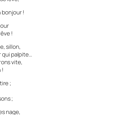
 bonjour !
mour
rêve !
e, sillon,
 qui palpite…
rons vite,
 !
ire ;
sons ;
es nage,