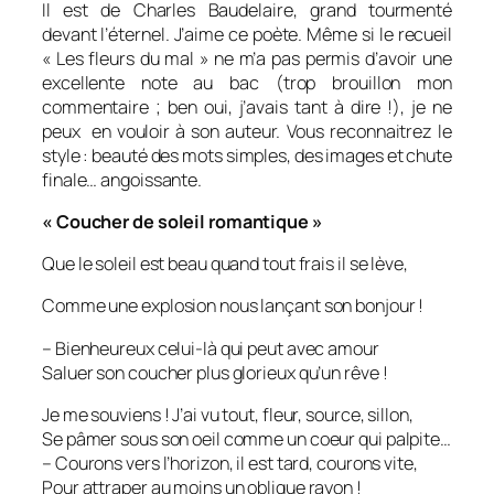
Il est de Charles Baudelaire, grand tourmenté
devant l’éternel. J’aime ce poète. Même si le recueil
« Les fleurs du mal » ne m’a pas permis d’avoir une
excellente note au bac (trop brouillon mon
commentaire ; ben oui, j’avais tant à dire !), je ne
peux en vouloir à son auteur. Vous reconnaitrez le
style : beauté des mots simples, des images et chute
finale… angoissante.
« Coucher de soleil romantique »
Que le soleil est beau quand tout frais il se lève,
Comme une explosion nous lançant son bonjour !
– Bienheureux celui-là qui peut avec amour
Saluer son coucher plus glorieux qu’un rêve !
Je me souviens ! J’ai vu tout, fleur, source, sillon,
Se pâmer sous son oeil comme un coeur qui palpite…
– Courons vers l’horizon, il est tard, courons vite,
Pour attraper au moins un oblique rayon !