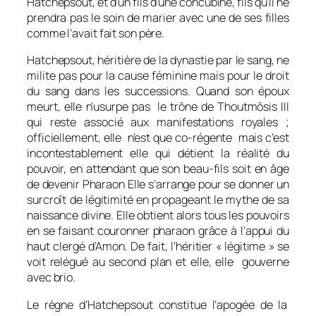
Hatchepsout, et d’un fils d’une concubine, fils qu’il ne
prendra pas le soin de marier avec une de ses filles
comme l’avait fait son père.
Hatchepsout, héritière de la dynastie par le sang, ne
milite pas pour la cause féminine mais pour le droit
du sang dans les successions. Quand son époux
meurt, elle n’usurpe pas le trône de Thoutmôsis III
qui reste associé aux manifestations royales ;
officiellement, elle n’est que co-régente mais c’est
incontestablement elle qui détient la réalité du
pouvoir, en attendant que son beau-fils soit en âge
de devenir Pharaon Elle s’arrange pour se donner un
surcroît de légitimité en propageant le mythe de sa
naissance divine. Elle obtient alors tous les pouvoirs
en se faisant couronner pharaon grâce à l’appui du
haut clergé d’Amon. De fait, l’héritier « légitime » se
voit relégué au second plan et elle, elle gouverne
avec brio.
Le règne d’Hatchepsout constitue l’apogée de la