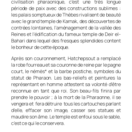
civilisation pharaonique, c’est une très longue
période de paix avec des constructions sublimes :
les palais somptueux de Thèbes rivalisent de beauté
avec le grand temple de Karnak, des découvertes de
contrées lointaines, l’aménagement de la vallée des
Reines et l’édification du fameux temple de Deir el-
Bahari dans lequel des fresques splendides content
le bonheur de cette époque.
Après son couronnement, Hatchepsout a remplacé
la robe fourreau et sa couronne de reine par le pagne
court, le némès* et la barbe postiche, symboles du
statut de Pharaon. Les bas-reliefs et peintures la
représentant en homme attestent sa volonté d’être
reconnue en tant que roi. Son beau-fils finira par
prendre le pouvoir ; à la mort de la Pharaonne, il se
vengera et fera détruire tous les cartouches parlant
d’elle, effacer son image, casser ses statues et
maudire son âme. Le temple est enfoui sous le sable,
c’est ce qui le conservera.