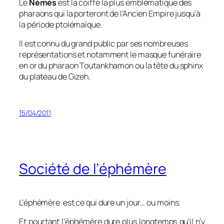
Le
Némès
est la coiffe la plus emblématique des
pharaons qui la porteront de l’Ancien Empire jusqu’à
la période ptolémaïque.
Il est connu du grand public par ses nombreuses
représentations et notamment le masque funéraire
en or du pharaon Toutankhamon ou la tête du sphinx
du plateau de Gizeh.
15/04/2011
Société de l’éphémère
L’éphémère est ce qui dure un jour… ou moins.
Et pourtant l’éphémère dure plus longtemps qu’il n’y