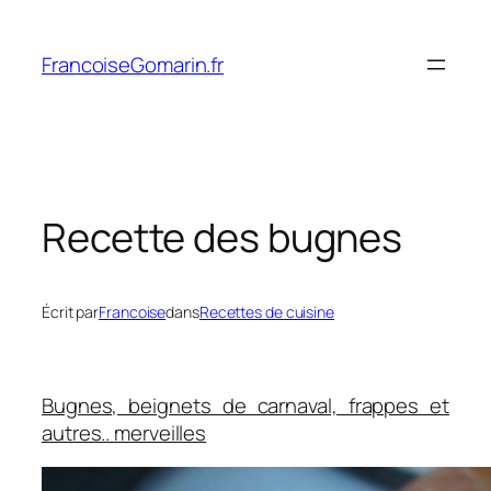
Aller
au
FrancoiseGomarin.fr
contenu
Recette des bugnes
Écrit par
Francoise
dans
Recettes de cuisine
Bugnes, beignets de carnaval, frappes et
autres.. merveilles