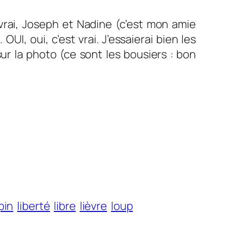
vrai, Joseph et Nadine (c’est mon amie
UI, oui, c’est vrai. J’essaierai bien les
sur la photo (ce sont les bousiers : bon
pin
liberté
libre
lièvre
loup