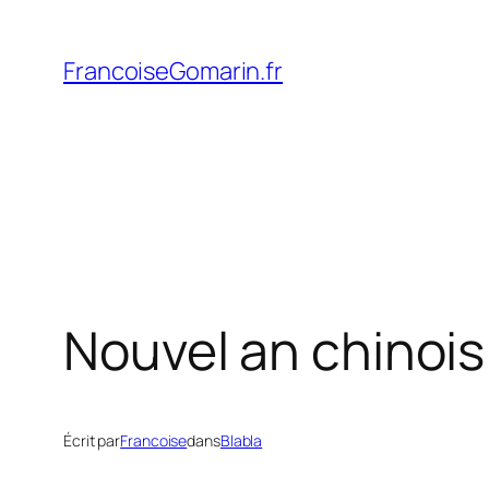
Aller
au
FrancoiseGomarin.fr
contenu
Nouvel an chinois 
Écrit par
Francoise
dans
Blabla