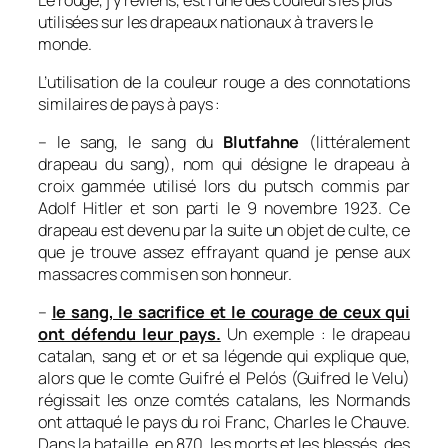
utilisées sur les drapeaux nationaux à travers le
monde.
L’utilisation de la couleur rouge a des connotations
similaires de pays à pays :
– le sang, le sang du
Blutfahne
(littéralement
drapeau du sang
), nom qui désigne le drapeau à
croix gammée utilisé lors du putsch commis par
Adolf Hitler et son parti le 9 novembre 1923. Ce
drapeau est devenu par la suite un objet de culte, ce
que je trouve assez effrayant quand je pense aux
massacres commis en son honneur.
–
le sang, le sacrifice et le courage de ceux qui
ont défendu leur pays.
Un exemple : le drapeau
catalan, sang et or et sa légende qui explique que,
alors que le comte Guifré el Pelós (Guifred le Velu)
régissait les onze comtés catalans, les Normands
ont attaqué le pays du roi Franc, Charles le Chauve.
Dans la bataille, en 870, les morts et les blessés, des