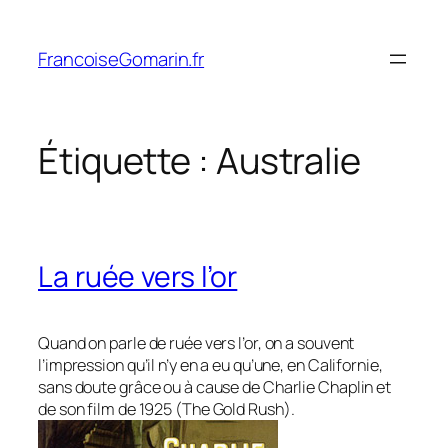
Aller
au
FrancoiseGomarin.fr
contenu
Étiquette :
Australie
La ruée vers l’or
Quand on parle de ruée vers l’or, on a souvent
l’impression qu’il n’y en a eu qu’une, en Californie,
sans doute grâce ou à cause de Charlie Chaplin et
de son film de 1925 (
The Gold Rush
).