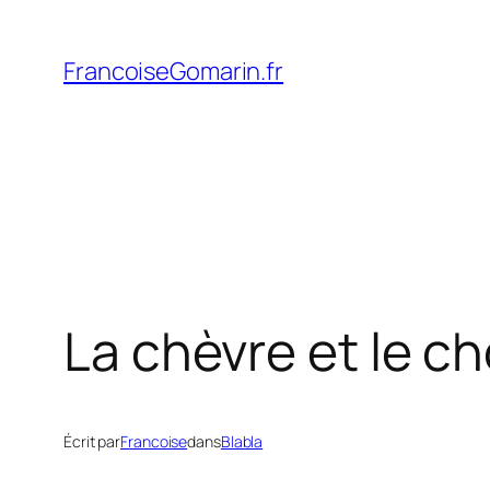
Aller
au
FrancoiseGomarin.fr
contenu
La chèvre et le c
Écrit par
Francoise
dans
Blabla