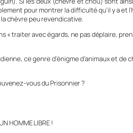
in). Si les deux (chèvre et chou) sont ainsi
mplement pour montrer la difficulté qu’il y a et 
 la chèvre peu revendicative.
sens « traiter avec égards, ne pas déplaire, p
tidienne, ce genre d’énigme d’animaux et de 
 souvenez-vous du Prisonnier ?
S UN HOMME LIBRE !